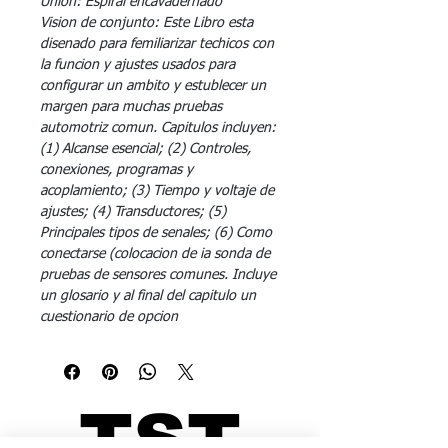
Union: Espiral encavadernado
Vision de conjunto: Este Libro esta
disenado para femiliarizar techicos con
la funcion y ajustes usados para
configurar un ambito y estublecer un
margen para muchas pruebas
automotriz comun. Capitulos incluyen:
(1) Alcanse esencial; (2) Controles,
conexiones, programas y
acoplamiento; (3) Tiempo y voltaje de
ajustes; (4) Transductores; (5)
Principales tipos de senales; (6) Como
conectarse (colocacion de ia sonda de
pruebas de sensores comunes. Incluye
un glosario y al final del capitulo un
cuestionario de opcion
TST
TST